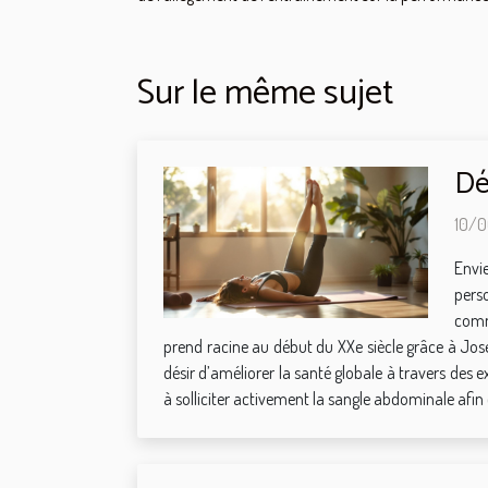
Sur le même sujet
Dé
10/0
Envi
pers
comme
prend racine au début du XXe siècle grâce à Joseph
désir d’améliorer la santé globale à travers des ex
à solliciter activement la sangle abdominale afin d