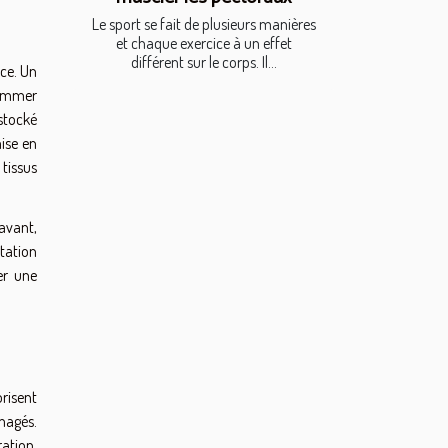
Le sport se fait de plusieurs manières
et chaque exercice à un effet
différent sur le corps. Il...
nce. Un
sommer
 stocké
mise en
tissus
avant,
tation
er une
risent
magés.
ration,