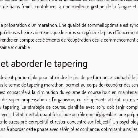
ion de bains froids, contribuent à une meilleure gestion de la fatigue e
 la préparation d'un marathon. Une qualité de sommeil optimale est sy
précieuses heures de repos que le corps se régénère le plus efficacement
 de prendre en compte ces éléments de récupération dès le commencement d
saine et durable.
 et aborder le tapering
vient primordiale pour atteindre le pic de performance souhaité le j
ous le terme de tapering marathon, permet au corps de récupérer des se
ode est consacrée à la diminution du volume de course tout en maintena
e de supercompensation : l'organisme, en récupérant, atteint un niv
tapering. La stratégie de course, planifiée avec soin, doit tenir comp
 venir. L'état mental, quant à lui, joue un rôle non négligeable ; une prép
 le stress pré-compétitif et rester concentré sur l'objectif. Un psycholo
eurs à aborder cette phase avec sérénité et confiance, optimisant ainsi les
.