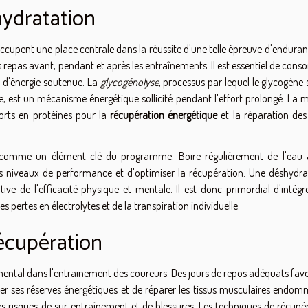
'hydratation
occupent une place centrale dans la réussite d'une telle épreuve d'endura
 repas avant, pendant et après les entraînements. Il est essentiel de con
n d'énergie soutenue. La
glycogénolyse
, processus par lequel le glycogène
e, est un mécanisme énergétique sollicité pendant l'effort prolongé. La 
orts en protéines pour la
récupération énergétique
et la réparation des 
ée comme un élément clé du programme. Boire régulièrement de l'eau 
s niveaux de performance et d'optimiser la récupération. Une déshydra
ve de l'efficacité physique et mentale. Il est donc primordial d'intégr
 pertes en électrolytes et de la transpiration individuelle.
 récupération
ental dans l'entrainement des coureurs. Des jours de repos adéquats favo
er ses réserves énergétiques et de réparer les tissus musculaires endom
es risques de sur-entraînement et de blessures. Les techniques de récupé