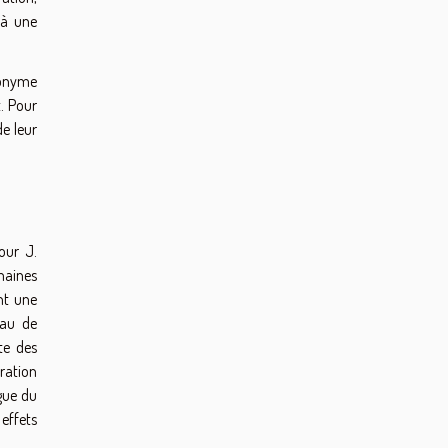
t à une
nonyme
. Pour
e leur
our J.
maines
nt une
eau de
te des
aration
gue du
 effets