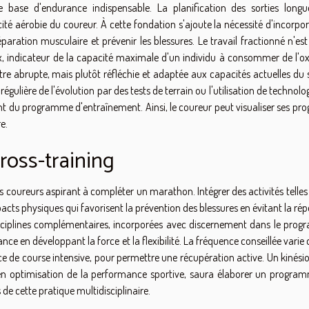
 base d'endurance indispensable. La planification des sorties longu
té aérobie du coureur. À cette fondation s'ajoute la nécessité d'incorpo
paration musculaire et prévenir les blessures. Le travail fractionné n'es
max, indicateur de la capacité maximale d'un individu à consommer de l'o
être abrupte, mais plutôt réfléchie et adaptée aux capacités actuelles du 
gulière de l'évolution par des tests de terrain ou l'utilisation de technolo
nt du programme d'entraînement. Ainsi, le coureur peut visualiser ses pro
e.
ross-training
 coureurs aspirant à compléter un marathon. Intégrer des activités telles
acts physiques qui favorisent la prévention des blessures en évitant la rép
iplines complémentaires, incorporées avec discernement dans le pro
 en développant la force et la flexibilité. La fréquence conseillée varie
e de course intensive, pour permettre une récupération active. Un kinésio
optimisation de la performance sportive, saura élaborer un progra
de cette pratique multidisciplinaire.