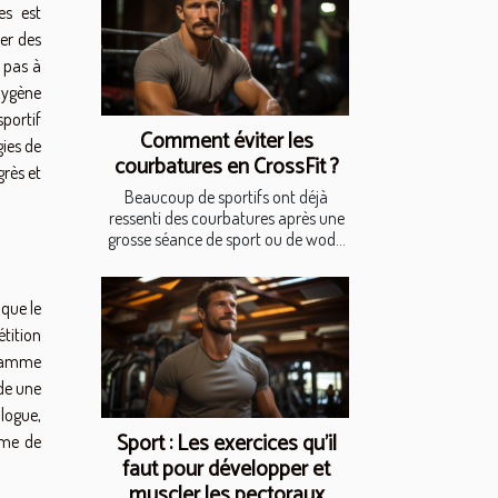
es est
rer des
t pas à
xygène
sportif
Comment éviter les
gies de
courbatures en CrossFit ?
grès et
Beaucoup de sportifs ont déjà
ressenti des courbatures après une
grosse séance de sport ou de wod...
 que le
étition
gramme
 de une
logue,
Sport : Les exercices qu'il
mme de
faut pour développer et
muscler les pectoraux