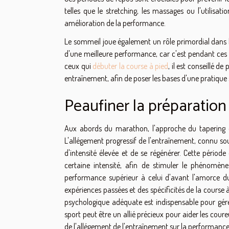
telles que le stretching, les massages ou l'utilisat
amélioration de la performance.
Le sommeil joue également un rôle primordial dans
d'une meilleure performance, car c'est pendant ces 
ceux qui
débuter la course à pied
, il est conseillé
entraînement, afin de poser les bases d'une pratique 
Peaufiner la préparation
Aux abords du marathon, l'approche du tapering de
L'allégement progressif de l'entraînement, connu s
d'intensité élevée et de se régénérer. Cette péri
certaine intensité, afin de stimuler le phénomèn
performance supérieur à celui d'avant l'amorce du 
expériences passées et des spécificités de la course à
psychologique adéquate est indispensable pour gérer
sport peut être un allié précieux pour aider les cour
de l'allégement de l'entraînement sur la performance