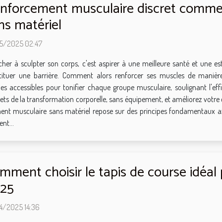
nforcement musculaire discret commen
ns matériel
5/2025 02:47
cher à sculpter son corps, c'est aspirer à une meilleure santé et une e
tituer une barrière. Comment alors renforcer ses muscles de manière
accessibles pour tonifier chaque groupe musculaire, soulignant l'effi
ts de la transformation corporelle, sans équipement, et améliorez votre c
t musculaire sans matériel repose sur des principes fondamentaux axés s
nt...
mment choisir le tapis de course idéal 
25
4/2025 14:36