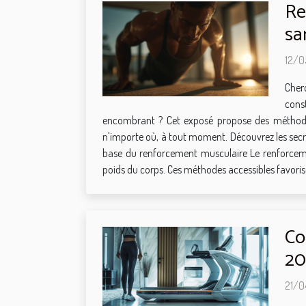
Re
sa
12/0
Cher
cons
encombrant ? Cet exposé propose des méthodes 
n'importe où, à tout moment. Découvrez les secre
base du renforcement musculaire Le renforcemen
poids du corps. Ces méthodes accessibles favorise
Co
20
21/0